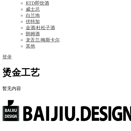
RTD即饮酒
威士忌
白兰地
伏特加
金酒/杜松子酒
朗姆酒
龙舌兰/梅斯卡尔
其他
登录
烫金工艺
暂无内容