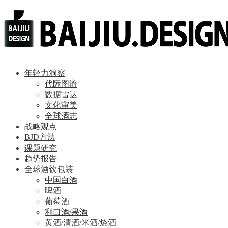
年轻力洞察
代际图谱
数据雷达
文化审美
全球酒志
战略观点
BJD方法
课题研究
趋势报告
全球酒饮包装
中国白酒
啤酒
葡萄酒
利口酒/果酒
黄酒/清酒/米酒/烧酒