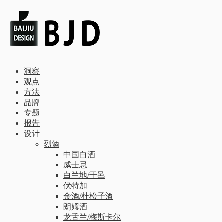
洞察
观点
方法
品牌
专题
报告
设计
烈酒
中国白酒
威士忌
白兰地/干邑
伏特加
金酒/杜松子酒
朗姆酒
龙舌兰/梅斯卡尔