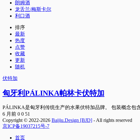
朗姆酒
龙舌兰/梅斯卡尔
利口酒
排序
最新
热度
点赞
收藏
更新
随机
伏特加
匈牙利PÁLINKA帕林卡伏特加
PÁLINKA是匈牙利传统生产的水果伏特加品牌。 包装概念包含
6 月前
0
0
51
Copyright © 2022-2026
Baijiu.Design [BJD]
- All rights reserved
京ICP备19037215号-7
首页