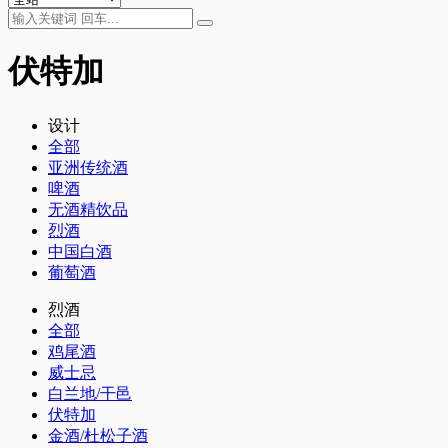
伏特加
设计
全部
亚洲传统酒
啤酒
无酒精饮品
烈酒
中国白酒
葡萄酒
烈酒
全部
鸡尾酒
威士忌
白兰地/干邑
伏特加
金酒/杜松子酒