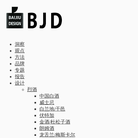
洞察
观点
方法
品牌
专题
报告
设计
烈酒
中国白酒
威士忌
白兰地/干邑
伏特加
金酒/杜松子酒
朗姆酒
龙舌兰/梅斯卡尔