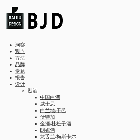
洞察
观点
方法
品牌
专题
报告
设计
烈酒
中国白酒
威士忌
白兰地/干邑
伏特加
金酒/杜松子酒
朗姆酒
龙舌兰/梅斯卡尔